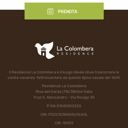
PRENOTA
Il Residence La Colombera è il luogo ideale dove trascorrere le
vostre vacanze: fatti incantare da questo tipico casale del 1600.
Residence La Colombera
Riva del Garda (TN) 38066 Italia
Fraz S. Alessandro - Via Rovigo 30
P.IVA 01540550223
CIN: IT022153B4G5L96SHL
CIR: 10929